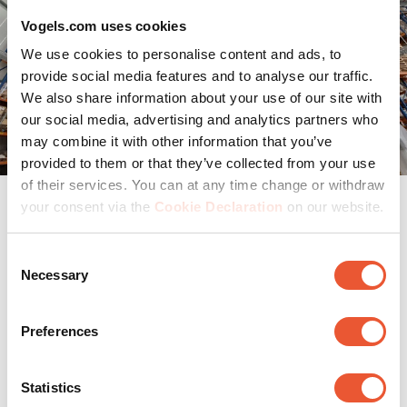
Vogels.com uses cookies
We use cookies to personalise content and ads, to
provide social media features and to analyse our traffic.
We also share information about your use of our site with
our social media, advertising and analytics partners who
may combine it with other information that you’ve
provided to them or that they’ve collected from your use
of their services. You can at any time change or withdraw
your consent via the
Cookie Declaration
on our website.
Warum Sie das nicht
Consent
verpassen sollten
Necessary
Selection
✔ Qualität mit Vorteil – Nur bewährte Produkte mit
Preferences
exzellentem Ruf am Markt
Statistics
✔ Begrenzter Vorrat – solange der Vorrat reicht