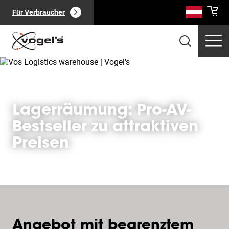
Für Verbraucher
Lagerräumung: Pro-AV-
Bestseller zu attraktiven
Professionelle Produkte
(
0
):
Alle anzeigen
Preisen
Seiten
(
0
):
Alle anzeigen
Angebot mit begrenztem