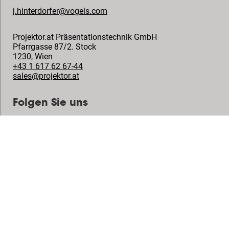
j.hinterdorfer@vogels.com
Projektor.at Präsentationstechnik GmbH
Pfarrgasse 87/2. Stock
1230
,
Wien
+43 1 617 62 67-44
sales@projektor.at
Folgen Sie uns
© Vogel's Products BV
2026
Copyright
Datenschutzrichtlinie
Haftungsausschluss