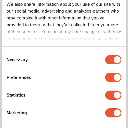
Zertifizierungen
We also share information about your use of our site with
our social media, advertising and analytics partners who
may combine it with other information that you’ve
provided to them or that they’ve collected from your use
of their services. You can at any time change or withdraw
your consent via the
Cookie Declaration
on our website.
Consent
Necessary
Selection
TÜV zertifiziert
Preferences
Dieses Produkt hat umfangreiche Tests mit Erfolg
bestanden, damit wir garantieren können, dass es den
Anforderungen des Qualitätsstandards vom TÜV Nord
Statistics
entspricht. Produkte werden mit mindestens dem 5-
fachen des angegebenen Max. Gewichts getestet. Der
TÜV NORD ist eine unabhängige Zertifizierungsstelle
Marketing
und weltweit als Label für exzellente Qualität anerkannt.