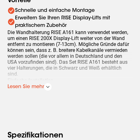
Vorteile
Schnelle und einfache Montage
Erweitern Sie Ihren RISE Display-Lifts mit
praktischem Zubehör
Die Wandhalterung RISE A161 kann verwendet werden,
um einen RISE 200X Display-Lift weiter von der Wand
entfernt zu montieren (7-13cm). Mögliche Gründe dafür
können sein, dass z. B. breitere Kabelkanäle vermieden
werden sollen (die vor allem in Deutschland und den
USA vorzufinden sind). Das Set RISE A161 besteht aus
vier Halterungen, die in Schwarz und Weiß erhältlich
sind.
Einfache Installation
Lesen Sie mehr
Die Wandhalterungen können einfach seitlich an den
Säulen der RISE 200x Display-Lifts montiert werden.
Sonstiges RISE-Zubehör
Die motorbetriebenen RISE Display-Lifts von Vogel's
können mit weiterem Zubehör wie z. B. Whiteboard-Sets
erweitert werden. Sie sind in den Größen 65, 75 und 86
Spezifikationen
Zoll erhältlich und werden für die Verwendung mit einer