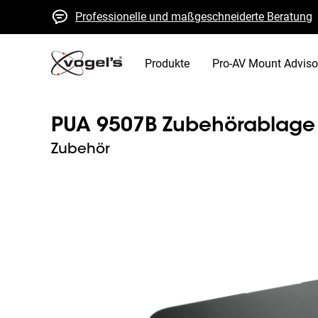
Professionelle und maßgeschneiderte Beratung
Schnelle Kostenvoranschläge und Lieferung
Hohe Qualität garantiert
Produkte
Pro-AV Mount Adviso
PUA 9507B Zubehörablage
Zubehör
Slide 1 of 1