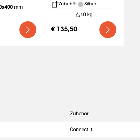
24xx/25xx/27xx
Zubehör
Silber
0
x
400
mm
10
kg
€ 135,50
Zubehör
Connect-it