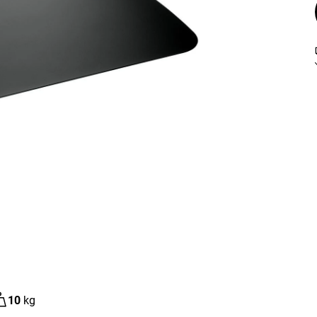
10
kg