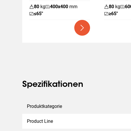
80
kg
400
x
400
mm
80
kg
60
≤65"
≥65"
Spezifikationen
Produktkategorie
Product Line