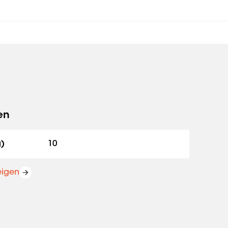
en
g)
10
eigen