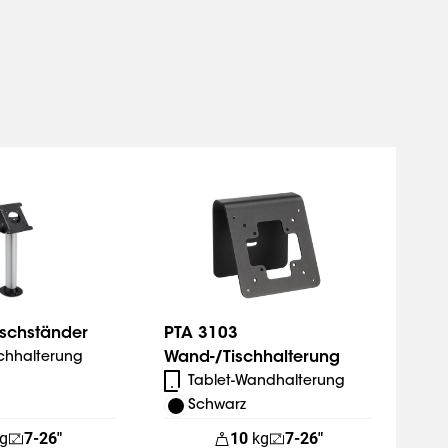
ombination mit Schlüssel
gel's Professional
n Informationen hierzu
ischständer
PTA 3103
Wand-/Tischhalterung
schhalterung
Tablet-Wandhalterung
Schwarz
g
7-26"
10
kg
7-26"