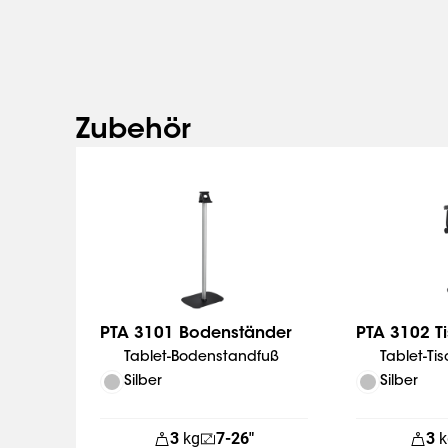
einzigartigen neuen Verriegelungsmechanismus in K
und Schloss schnell und einfach geöffnet werden. Vo
entwickelt regelmäßig neue TabLocks. Die aktuellste
erhalten Sie auf unserer Website.
Zubehör
PTA 3101 Bodenständer
PTA 3102 T
Tablet-Bodenstandfuß
Tablet-Ti
Silber
Silber
3
kg
7-26"
3
k