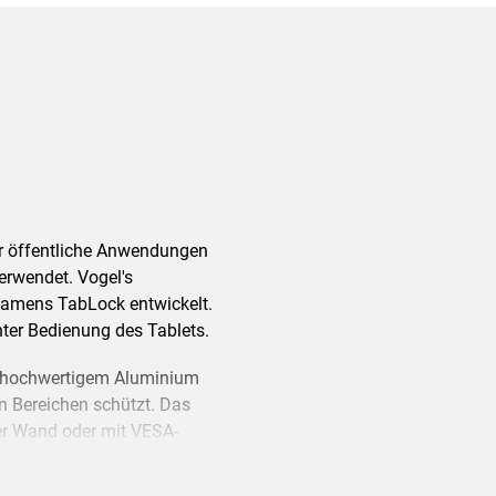
r öffentliche Anwendungen
erwendet. Vogel's
 namens TabLock entwickelt.
ter Bedienung des Tablets.
s hochwertigem Aluminium
en Bereichen schützt. Das
er Wand oder mit VESA-
kompatiblen Haltern von
äuse kann dank des