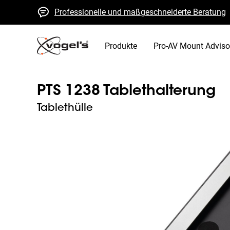
Professionelle und maßgeschneiderte Beratung
Schnelle Kostenvoranschläge und Lieferung
Hohe Qualität garantiert
Produkte
Pro-AV Mount Adviso
PTS 1238 Tablethalterung
Tablethülle
Slide 1 of 7