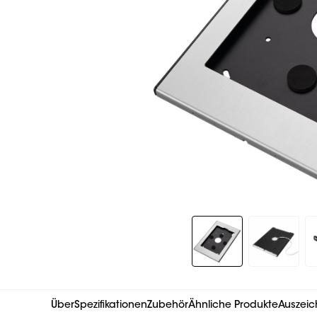
Slide 1 of 7
Über
Spezifikationen
Zubehör
Ähnliche Produkte
Auszeic