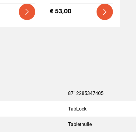
€ 53,00
8712285347405
TabLock
Tablethülle