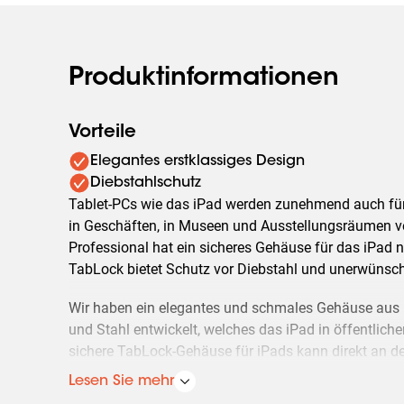
Produktinformationen
Vorteile
Elegantes erstklassiges Design
Diebstahlschutz
Tablet-PCs wie das iPad werden zunehmend auch fü
in Geschäften, in Museen und Ausstellungsräumen v
Professional hat ein sicheres Gehäuse für das iPad
TabLock bietet Schutz vor Diebstahl und unerwünsch
Wir haben ein elegantes und schmales Gehäuse au
und Stahl entwickelt, welches das iPad in öffentlich
sichere TabLock-Gehäuse für iPads kann direkt an d
Befestigungslöchern (100 x 100 mm) an allen VESA-
Lesen Sie mehr
Vogel's befestigt werden. Das sichere TabLock-Geh