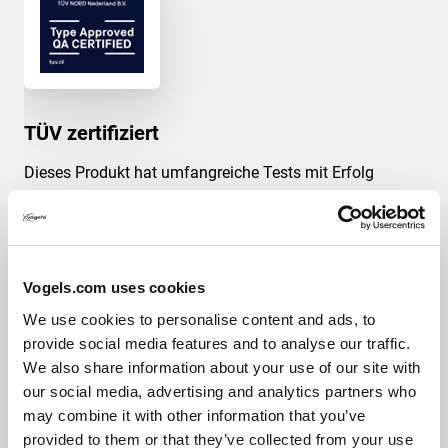
TÜV zertifiziert
Dieses Produkt hat umfangreiche Tests mit Erfolg
bestanden, damit wir garantieren können, dass es den
Anforderungen des Qualitätsstandards vom TÜV Nord
entspricht. Produkte werden mit mindestens dem 5-
fachen des angegebenen Max. Gewichts getestet. Der
Vogels.com uses cookies
TÜV NORD ist eine unabhängige Zertifizierungsstelle
und weltweit als Label für exzellente Qualität anerkannt.
We use cookies to personalise content and ads, to
provide social media features and to analyse our traffic.
We also share information about your use of our site with
our social media, advertising and analytics partners who
may combine it with other information that you’ve
Downloads
provided to them or that they’ve collected from your use