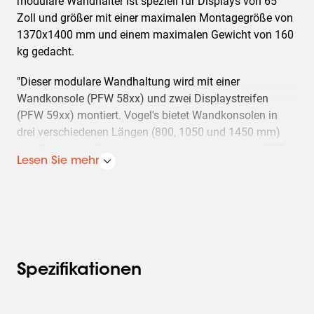
modulare Wandhalter ist speziell für Displays von 65
Zoll und größer mit einer maximalen Montagegröße von
1370x1400 mm und einem maximalen Gewicht von 160
kg gedacht.
"Dieser modulare Wandhaltung wird mit einer
Wandkonsole (PFW 58xx) und zwei Displaystreifen
(PFW 59xx) montiert. Vogel's bietet Wandkonsolen in
drei verschiedenen Längen (800, 1050 und 1450 mm)
und Displaystreifen in drei verschiedenen Längen (800,
Lesen Sie mehr
950 und 1450 mm). Mit diesem modularen Konzept
können Sie eine Montagelösung für fast jedes
extragroße Display finden. Merkmale: - integrierte
Ausrichtfunktion für die schneller Installation. -
Serviceposition, für problemloses Anschließen der Kabel
nach der Installation - Möglichkeit, ein Vorhängeschloss
hinzuzufügen"
Spezifikationen