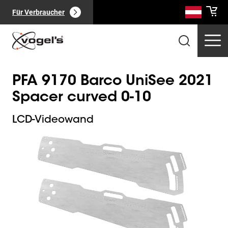
Für Verbraucher
PFA 9170 Barco UniSee 2021
Spacer curved 0-10
LCD-Videowand
Slide 1 of 1
Professionelle Produkte
(
0
):
Alle anzeigen
Seiten
(
0
):
Alle anzeigen