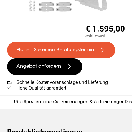
€ 1.595,00
exkl. mwst.
Planen Sie einen Beratungstermin
Angebot anfordern
Schnelle Kostenvoranschläge und Lieferung
Hohe Qualität garantiert
Über
Spezifikationen
Auszeichnungen & Zertifizierungen
Do