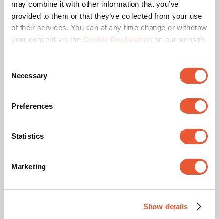
may combine it with other information that you’ve
Auszeichnungen &
provided to them or that they’ve collected from your use
of their services. You can at any time change or withdraw
Zertifizierungen
your consent via the
Cookie Declaration
on our website.
Consent
Necessary
Selection
Preferences
Statistics
TAA zertifiziert
Mit dieser TAA-Siegel wird sichergestellt, dass das
Marketing
Produkt in einem TAA-konformen Land hergestellt (oder
„wesentlich transformiert“) wurde. Ein TAA-konformes
Land ist eine Nation, die von den USA als zuverlässige
Show details
oder akzeptable Beschaffungsquelle angesehen wird.