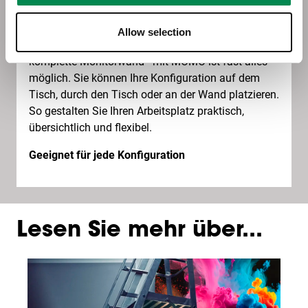
intelligente Kombination entsteht genau die
Konfiguration, die Sie benötigen.
Allow selection
Ob zwei Bildschirme nebeneinander oder eine
komplette Monitorwand—mit MOMO ist fast alles
möglich. Sie können Ihre Konfiguration auf dem
Tisch, durch den Tisch oder an der Wand platzieren.
So gestalten Sie Ihren Arbeitsplatz praktisch,
übersichtlich und flexibel.
Geeignet für jede Konfiguration
Lesen Sie mehr über...
Slide 1 of 3