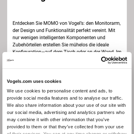
Entdecken Sie MOMO von Vogel’s: den Monitorarm,
der Design und Funktionalität perfekt vereint. Mit
nur wenigen intelligenten Komponenten und
Zubehörteilen erstellen Sie mühelos die ideale
Konfiguration—auf dem Tisch oder an der Wand. Im
Handumdrehen schaffen Sie einen ergonomischen
Arbeitsplatz.
Das minimalistische Design passt in jede
Umgebung und besteht aus hochwertigen,
Vogels.com uses cookies
langlebigen Materialien. Ob sich MOMO in das
We use cookies to personalise content and ads, to
Interieur einfügt oder hervorsticht: Es ist ein
provide social media features and to analyse our traffic.
durchdachtes System, das lange hält und sich
We also share information about your use of our site with
einfach installieren und erweitern lässt.
our social media, advertising and analytics partners who
may combine it with other information that you’ve
Konfigurieren. Klicken. Drehen. Und das Ergebnis
provided to them or that they’ve collected from your use
bewundern.
of their services. You can at any time change or withdraw