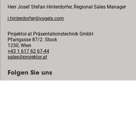
Herr Josef Stefan Hinterdorfer
,
Regional Sales Manager
j.hinterdorfer@vogels.com
Projektor.at Präsentationstechnik GmbH
Pfarrgasse 87/2. Stock
1230
,
Wien
+43 1 617 62 67-44
sales@projektor.at
Folgen Sie uns
© Vogel's Products BV
2026
Copyright
Datenschutzrichtlinie