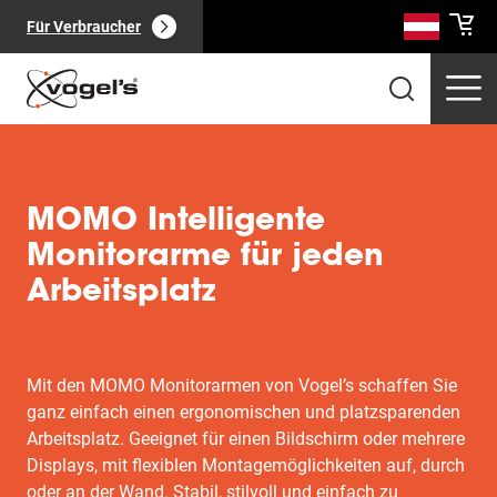
Für Verbraucher
MOMO Intelligente
Monitorarme für jeden
Arbeitsplatz
Professionelle Produkte
(
0
):
Alle anzeigen
Mit den MOMO Monitorarmen von Vogel’s schaffen Sie
ganz einfach einen ergonomischen und platzsparenden
Arbeitsplatz. Geeignet für einen Bildschirm oder mehrere
Seiten
(
0
):
Displays, mit flexiblen Montagemöglichkeiten auf, durch
Alle anzeigen
oder an der Wand. Stabil, stilvoll und einfach zu