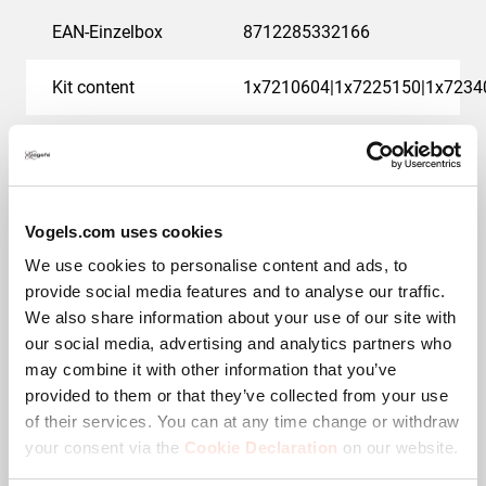
Back-to-Back-Lösung.
EAN-Einzelbox
8712285332166
Kit content
1x7210604|1x7225150|1x7234
Product Line
Connect-it
Produktkategorie
Feste Deckenhalterung
Vogels.com uses cookies
Garantie
5 Jahre
We use cookies to personalise content and ads, to
provide social media features and to analyse our traffic.
Farbe
Schwarz
We also share information about your use of our site with
our social media, advertising and analytics partners who
Max. Gewichtslast (kg)
80
may combine it with other information that you’ve
provided to them or that they’ve collected from your use
Länge (mm)
1500
of their services. You can at any time change or withdraw
your consent via the
Cookie Declaration
on our website.
Breite (mm)
515