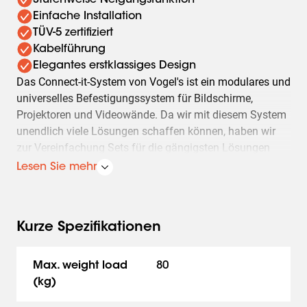
Stufenweise Neigungsfunktion
Einfache Installation
TÜV-5 zertifiziert
Kabelführung
Elegantes erstklassiges Design
Das Connect-it-System von Vogel's ist ein modulares und
universelles Befestigungssystem für Bildschirme,
Projektoren und Videowände. Da wir mit diesem System
unendlich viele Lösungen schaffen können, haben wir
zur Vereinfachung Sets für die gängigsten Lösungen
zusammengestellt.
Lesen Sie mehr
Auf dieser Seite finden Sie Deckenhalterungen für
mittelgroße und große Bildschirme. Bei diesen
Deckenhalterungen sind die Deckenadapter nicht
Kurze Spezifikationen
drehbar.
Feste Deckenhalterungen
Max. weight load
80
für mittelgroße und große
(kg)
Bildschirme