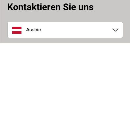
Kontaktieren Sie uns
Austria
Vogel's Products BV | Vertriebseinheit Vogel's D-A-CH
In den Fichten 34
32584
,
Löhne
+49 5731 86 91-70
info.de@vogels.com
Pro-AV Ansprechpartner Österreich
Herr Josef Stefan Hinterdorfer
,
Regional Sales Manager
j.hinterdorfer@vogels.com
Projektor.at Präsentationstechnik GmbH
Pfarrgasse 87/2. Stock