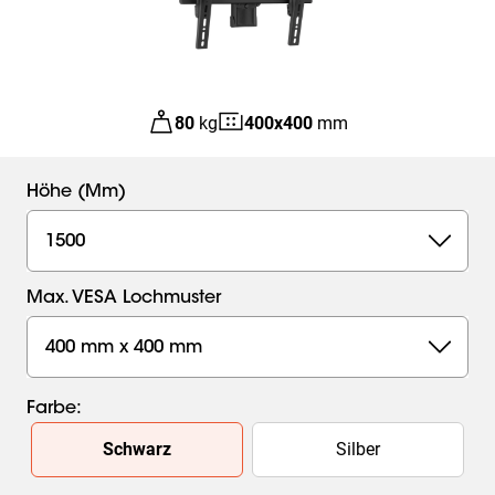
80
kg
400
x
400
mm
Höhe (mm)
1500
Max. VESA Lochmuster
400 mm x 400 mm
Farbe
:
Slide 1 of 2
Schwarz
Silber