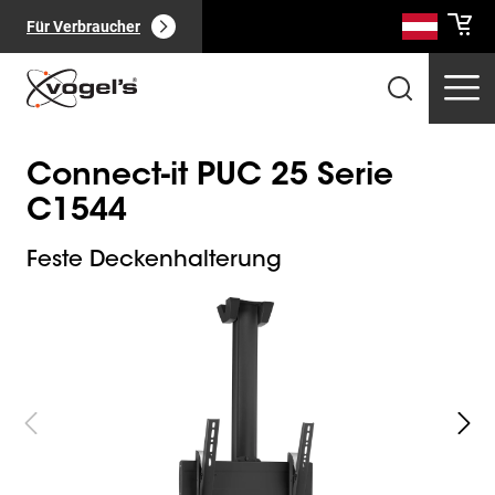
Für Verbraucher
Connect-it PUC 25 Serie
C1544
Feste Deckenhalterung
Slide 1 of 4
Professionelle Produkte
(
0
):
Alle anzeigen
Seiten
(
0
):
Alle anzeigen