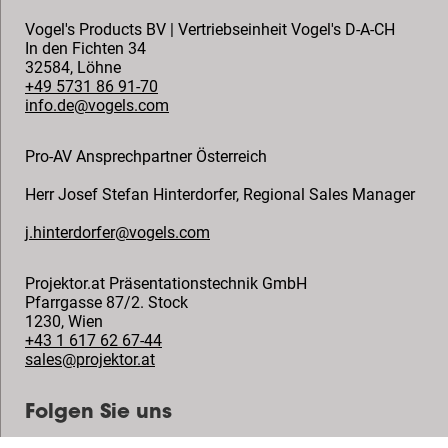
Vogel's Products BV | Vertriebseinheit Vogel's D-A-CH
In den Fichten 34
32584
,
Löhne
+49 5731 86 91-70
info.de@vogels.com
Pro-AV Ansprechpartner Österreich
Herr Josef Stefan Hinterdorfer
,
Regional Sales Manager
j.hinterdorfer@vogels.com
Projektor.at Präsentationstechnik GmbH
Pfarrgasse 87/2. Stock
1230
,
Wien
+43 1 617 62 67-44
sales@projektor.at
Folgen Sie uns