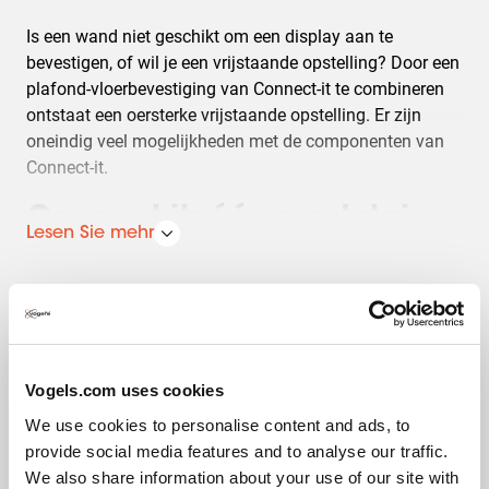
Is een wand niet geschikt om een display aan te
bevestigen, of wil je een vrijstaande opstelling? Door een
plafond-vloerbevestiging van Connect-it te combineren
ontstaat een oersterke vrijstaande opstelling. Er zijn
oneindig veel mogelijkheden met de componenten van
Connect-it.
Connect-it: één modulair
Lesen Sie mehr
systeem voor wand, vloer
en plafond
Connect-it van Vogel’s is een modulair systeem en heeft
verschillende bevestigingscomponenten. Met Connect-it
Vogels.com uses cookies
Spezifikationen
kunnen displays zowel op de wand, vloer als aan het
We use cookies to personalise content and ads, to
plafond bevestigd worden. Met een beperkt aantal
provide social media features and to analyse our traffic.
Connect-it componenten stel je zelfs een
We also share information about your use of our site with
displayopstelling samen die aan het plafond en aan de