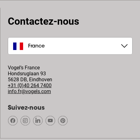
Contactez-nous
France
Vogel’s France
Hondsruglaan 93
5628 DB
,
Eindhoven
+31 (0)40 264 7400
info.fr@vogels.com
Suivez-nous