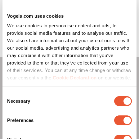
Vogels.com uses cookies
We use cookies to personalise content and ads, to
provide social media features and to analyse our traffic.
We also share information about your use of our site with
our social media, advertising and analytics partners who
may combine it with other information that you’ve
provided to them or that they’ve collected from your use
Monture pop-out parfaite
of their services. You can at any time change or withdraw
your consent via the
Cookie Declaration
on our website.
pour les niches
Consent
Le support d’affichage Pop-out de Vogel’s est
Necessary
Selection
particulièrement adapté aux espaces restreints, grâce à
son accès facile et pratique.
Preferences
Son mécanisme d’extraction permet de faire sortir et
rentrer l’écran de sa niche avec un minimum d’effort.
Une solution idéale pour améliorer l’accessibilité,