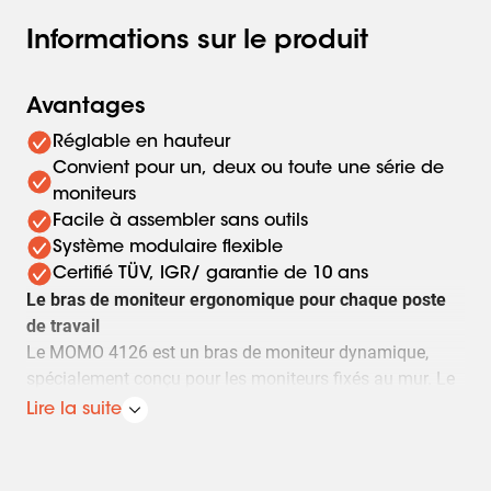
Informations sur le produit
Avantages
Réglable en hauteur
Convient pour un, deux ou toute une série de
moniteurs
Facile à assembler sans outils
Système modulaire flexible
Certifié TÜV, IGR/ garantie de 10 ans
Le bras de moniteur ergonomique pour chaque poste
de travail
Le MOMO 4126 est un bras de moniteur dynamique,
spécialement conçu pour les moniteurs fixés au mur. Le
bras du moniteur peut supporter des écrans jusqu'à 43
Lire la suite
pouces pesant jusqu'à 10 kg.
Toujours dans la position idéale