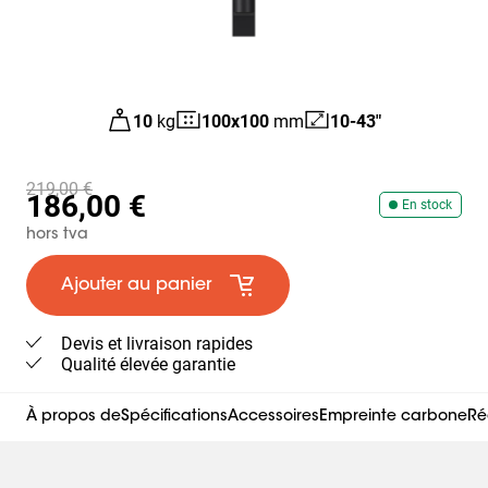
10
kg
100
x
100
mm
10-43"
219,00 €
186,00 €
En stock
hors tva
Ajouter au panier
Devis et livraison rapides
Qualité élevée garantie
À propos de
Spécifications
Accessoires
Empreinte carbone
Ré