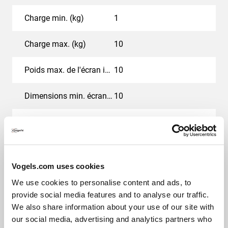
Charge min. (kg)
1
Charge max. (kg)
10
Poids max. de l'écran incurvé (kg)
10
Dimensions min. écran (pouce)
10
Dimensions max. écran (pouce)
43
Schéma de trous (VESA)
50 mm x 50 mm, 75 mm
x 75 mm, 100 mm x 100
Vogels.com uses cookies
mm
We use cookies to personalise content and ads, to
Couleur
Noir
provide social media features and to analyse our traffic.
We also share information about your use of our site with
Nombre de points de pivot
2
our social media, advertising and analytics partners who