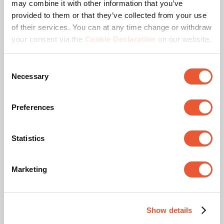
may combine it with other information that you’ve
provided to them or that they’ve collected from your use
Rotation maximale
Jusqu'à 180°
of their services. You can at any time change or withdraw
your consent via the
Cookie Declaration
on our website.
Inclinaison maximale
Inclinaison -20°/+105°
Consent
Nombre de moniteurs
1 moniteur
Necessary
Selection
Montage
Sur le mur
Preferences
Profondeur réglable
Oui
Statistics
Réglable en hauteur
Ressort mécanique,
OneFingerMovement
Marketing
Récompense & certificats
Show details