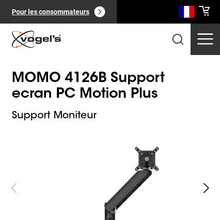
Pour les consommateurs
MOMO 4126B Support
ecran PC Motion Plus
Support Moniteur
Slide 1 of 9
Produits professionnels
(
0
):
Voir tout
Pages
(
0
):
Voir tout