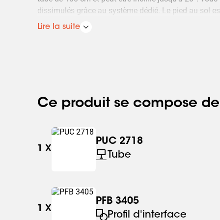
dissimulés grâce au système dédié. Le pied au sol est
que la sécurité est la priorité absolue de Vogel's.
Lire la suite
Ce produit se compose de
PUC 2718
1
X
Tube
PFB 3405
1
X
Profil d'interface