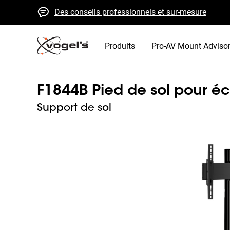
Des conseils professionnels et sur-mesure
Devis et livraison rapides
Qualité élevée garantie
Produits
Pro-AV Mount Adviso
F1844B Pied de sol pour é
Support de sol
Slide 1 of 3