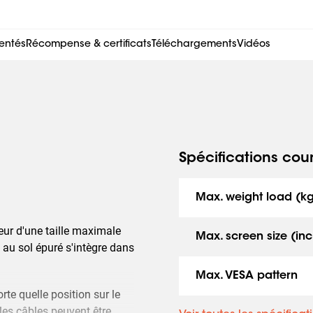
entés
Récompense & certificats
Téléchargements
Vidéos
Spécifications cou
Max. weight load (k
eur d'une taille maximale
Max. screen size (inc
au sol épuré s'intègre dans
Max. VESA pattern
rte quelle position sur le
 les câbles peuvent être