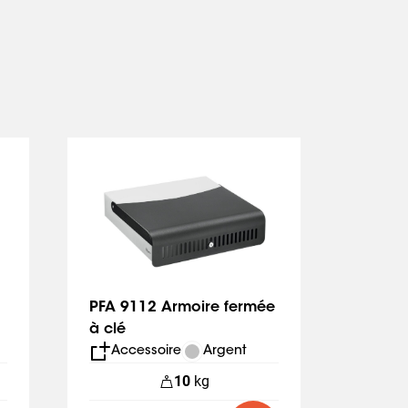
PFA 9112 Armoire fermée
PFA 9
à clé
portra
Accessoire
Argent
Acc
10
kg