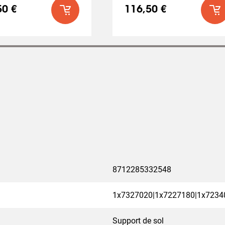
50 €
116,50 €
8712285332548
1x7327020|1x7227180|1x7234
Support de sol