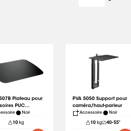
507B Plateau pour
PVA 5050 Support pour
soires PUC
caméra/haut-parleur
25xx/27xx
essoire
Noir
Accessoire
Noir
10
kg
10
kg
40-55"