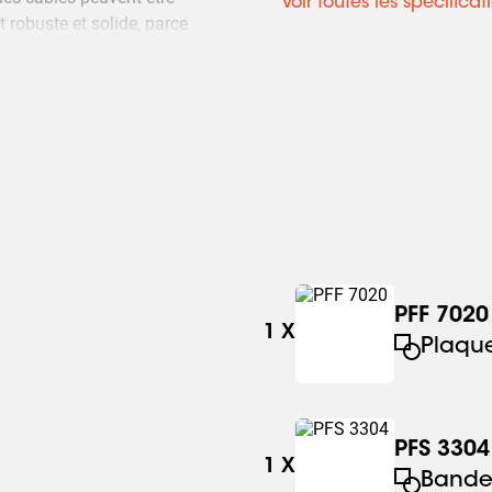
Voir toutes les spécificat
 robuste et solide, parce
PFF 7020
1
X
Plaque
PFS 3304
1
X
Bandes