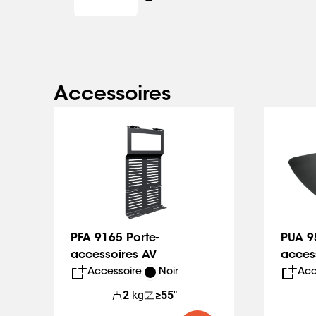
Accessoires
Slide 1 of 6
PFA 9165 Porte-
PUA 9
accessoires AV
acces
24xx/
Accessoire
Noir
Acc
2
kg
≥55"