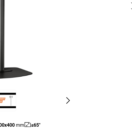
00
x
400
mm
≤65"