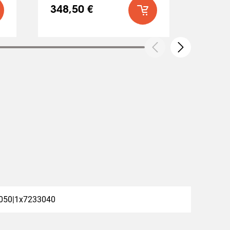
348,50 €
377,5
050|1x7233040