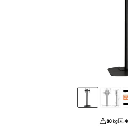
Slide 1 of 3
80
kg
4