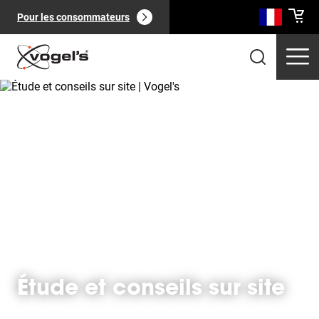
Pour les consommateurs
Produits professionnels
(
0
):
Voir tout
Étude et conseils sur site
Pages
(
0
):
Voir tout