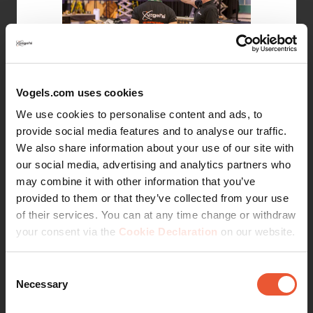
Vogels.com uses cookies
Pour assurer une installation efficace et sans
problème, nos experts peuvent être présents sur site
We use cookies to personalise content and ads, to
et fournir des conseils pratiques tout au long du
provide social media features and to analyse our traffic.
processus. Ce service permet de réduire la durée
We also share information about your use of our site with
d'installation tout en offrant des conseils précieux
our social media, advertising and analytics partners who
et des solutions pratiques pour le montage de votre
may combine it with other information that you’ve
système de mur d'images. Contactez-nous pour
provided to them or that they’ve collected from your use
discuter des options disponibles pour une
of their services. You can at any time change or withdraw
assistance sur site.
your consent via the
Cookie Declaration
on our website.
Rationalisation du processus
Consent
Necessary
Selection
Durée d'installation réduite