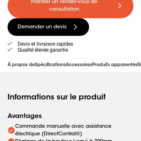
Planifier un rendez-vous de
consultation
Demander un devis
Devis et livraison rapides
Qualité élevée garantie
À propos de
Spécifications
Accessoires
Produits apparentés
R
Informations sur le produit
Avantages
Commande manuelle avec assistance
électrique (DirectControl®)