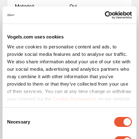
Motorisé
Oui
Distance min. au sol - centre écran (mm)
873
Vogels.com uses cookies
Distance max. au sol - centre écran (mm)
1573
We use cookies to personalise content and ads, to
Adaptation de la hauteur (mm)
Travel700Mm
provide social media features and to analyse our traffic.
We also share information about your use of our site with
our social media, advertising and analytics partners who
Télécommandé
Non
may combine it with other information that you’ve
provided to them or that they’ve collected from your use
Charge max. (kg)
120
of their services. You can at any time change or withdraw
your consent via the
Cookie Declaration
on our website.
Dimensions max. écran (pouce)
98
Consent
Dimensions min. écran (pouce)
55
Necessary
Selection
Vitesse de levage
80 mm/sec