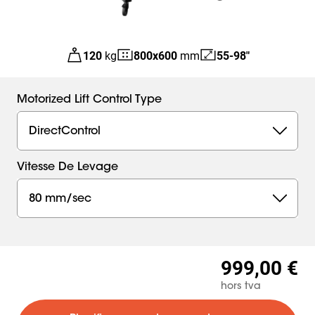
120
kg
800
x
600
mm
55-98"
Motorized Lift Control Type
DirectControl
Vitesse De Levage
80 mm/sec
999,00 €
hors tva