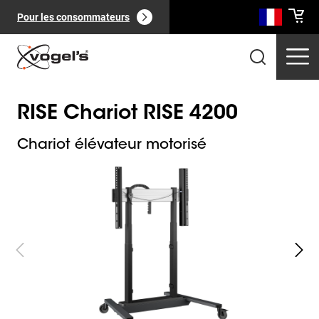
Pour les consommateurs
RISE Chariot RISE 4200
Chariot élévateur motorisé
Slide 1 of 10
Produits professionnels
(
0
):
Voir tout
Pages
(
0
):
Voir tout